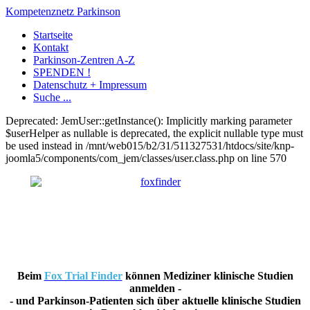
Kompetenznetz Parkinson
Startseite
Kontakt
Parkinson-Zentren A-Z
SPENDEN !
Datenschutz + Impressum
Suche ...
Deprecated: JemUser::getInstance(): Implicitly marking parameter
$userHelper as nullable is deprecated, the explicit nullable type must
be used instead in /mnt/web015/b2/31/511327531/htdocs/site/knp-
joomla5/components/com_jem/classes/user.class.php on line 570
Beim
Fox Trial Finder
können Mediziner klinische Studien
anmelden -
- und Parkinson-Patienten sich über aktuelle klinische Studien