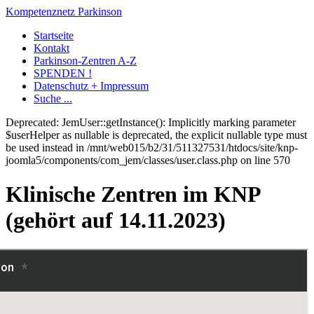
Kompetenznetz Parkinson
Startseite
Kontakt
Parkinson-Zentren A-Z
SPENDEN !
Datenschutz + Impressum
Suche ...
Deprecated: JemUser::getInstance(): Implicitly marking parameter
$userHelper as nullable is deprecated, the explicit nullable type must
be used instead in /mnt/web015/b2/31/511327531/htdocs/site/knp-
joomla5/components/com_jem/classes/user.class.php on line 570
Klinische Zentren im KNP
(gehört auf 14.11.2023)