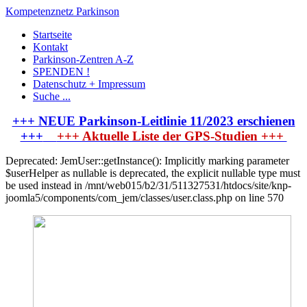
Kompetenznetz Parkinson
Startseite
Kontakt
Parkinson-Zentren A-Z
SPENDEN !
Datenschutz + Impressum
Suche ...
+++ NEUE Parkinson-Leitlinie 11/2023 erschienen
+++
+++ Aktuelle Liste der GPS-Studien +++
Deprecated: JemUser::getInstance(): Implicitly marking parameter
$userHelper as nullable is deprecated, the explicit nullable type must
be used instead in /mnt/web015/b2/31/511327531/htdocs/site/knp-
joomla5/components/com_jem/classes/user.class.php on line 570