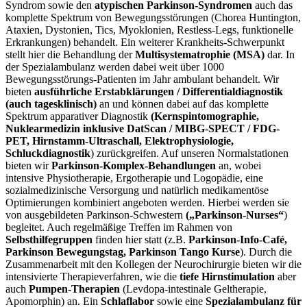
Syndrom sowie den
atypischen Parkinson-Syndromen
auch das
komplette Spektrum von Bewegungsstörungen (Chorea Huntington,
Ataxien, Dystonien, Tics, Myoklonien, Restless-Legs, funktionelle
Erkrankungen) behandelt. Ein weiterer Krankheits-Schwerpunkt
stellt hier die Behandlung der
Multisystematrophie (MSA)
dar. In
der Spezialambulanz werden dabei weit über 1000
Bewegungsstörungs-Patienten im Jahr ambulant behandelt. Wir
bieten
ausführliche Erstabklärungen / Differentialdiagnostik
(auch tagesklinisch)
an und können dabei auf das komplette
Spektrum apparativer Diagnostik
(Kernspintomographie,
Nuklearmedizin inklusive DatScan / MIBG-SPECT / FDG-
PET, Hirnstamm-Ultraschall, Elektrophysiologie,
Schluckdiagnostik
) zurückgreifen. Auf unseren Normalstationen
bieten wir
Parkinson-Komplex-Behandlungen
an, wobei
intensive Physiotherapie, Ergotherapie und Logopädie, eine
sozialmedizinische Versorgung und natürlich medikamentöse
Optimierungen kombiniert angeboten werden. Hierbei werden sie
von ausgebildeten Parkinson-Schwestern
(„Parkinson-Nurses“
)
begleitet. Auch regelmäßige Treffen im Rahmen von
Selbsthilfegruppen
finden hier statt (z.B.
Parkinson-Info-Café,
Parkinson Bewegungstag, Parkinson Tango Kurse
). Durch die
Zusammenarbeit mit den Kollegen der Neurochirurgie bieten wir die
intensivierte Therapieverfahren, wie die
tiefe Hirnstimulation
aber
auch
Pumpen-Therapien
(Levdopa-intestinale Geltherapie,
Apomorphin) an. Ein
Schlaflabor
sowie eine
Spezialambulanz für