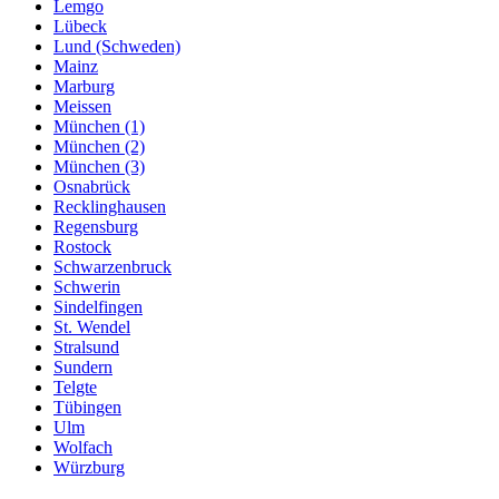
Lemgo
Lübeck
Lund (Schweden)
Mainz
Marburg
Meissen
München (1)
München (2)
München (3)
Osnabrück
Recklinghausen
Regensburg
Rostock
Schwarzenbruck
Schwerin
Sindelfingen
St. Wendel
Stralsund
Sundern
Telgte
Tübingen
Ulm
Wolfach
Würzburg