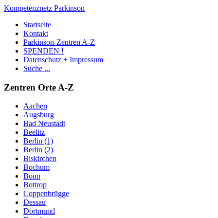
Kompetenznetz Parkinson
Startseite
Kontakt
Parkinson-Zentren A-Z
SPENDEN !
Datenschutz + Impressum
Suche ...
Zentren Orte A-Z
Aachen
Augsburg
Bad Neustadt
Beelitz
Berlin (1)
Berlin (2)
Biskirchen
Bochum
Bonn
Bottrop
Coppenbrügge
Dessau
Dortmund