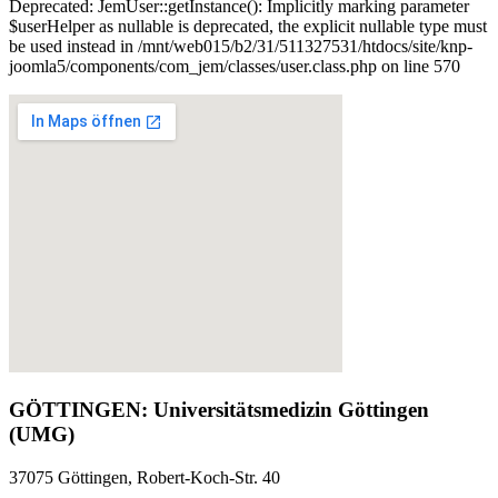
Deprecated: JemUser::getInstance(): Implicitly marking parameter
$userHelper as nullable is deprecated, the explicit nullable type must
be used instead in /mnt/web015/b2/31/511327531/htdocs/site/knp-
joomla5/components/com_jem/classes/user.class.php on line 570
GÖTTINGEN: Universitätsmedizin Göttingen
(UMG)
37075 Göttingen, Robert-Koch-Str. 40