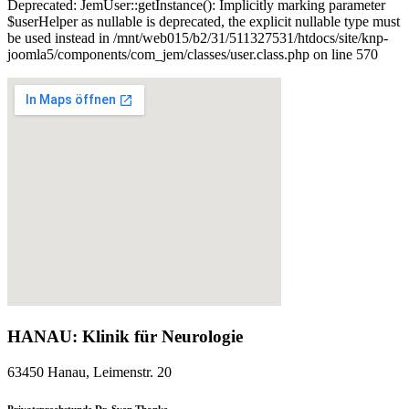
Deprecated: JemUser::getInstance(): Implicitly marking parameter
$userHelper as nullable is deprecated, the explicit nullable type must
be used instead in /mnt/web015/b2/31/511327531/htdocs/site/knp-
joomla5/components/com_jem/classes/user.class.php on line 570
HANAU: Klinik für Neurologie
63450 Hanau, Leimenstr. 20
Privatsprechstunde Dr. Sven Thonke