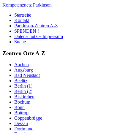
Kompetenznetz Parkinson
Startseite
Kontakt
Parkinson-Zentren A-Z
SPENDEN !
Datenschutz + Impressum
Suche ...
Zentren Orte A-Z
Aachen
Augsburg
Bad Neustadt
Beelitz
Berlin (1)
Berlin (2)
Biskirchen
Bochum
Bonn
Bottrop
Coppenbrügge
Dessau
Dortmund