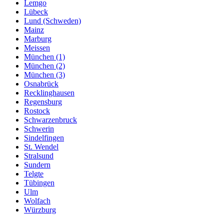
Lemgo
Lübeck
Lund (Schweden)
Mainz
Marburg
Meissen
München (1)
München (2)
München (3)
Osnabrück
Recklinghausen
Regensburg
Rostock
Schwarzenbruck
Schwerin
Sindelfingen
St. Wendel
Stralsund
Sundern
Telgte
Tübingen
Ulm
Wolfach
Würzburg