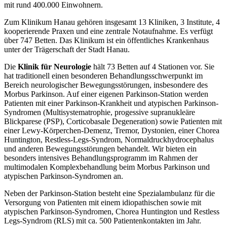
mit rund 400.000 Einwohnern.
Zum Klinikum Hanau gehören insgesamt 13 Kliniken, 3 Institute, 4
kooperierende Praxen und eine zentrale Notaufnahme. Es verfügt
über 747 Betten. Das Klinikum ist ein öffentliches Krankenhaus
unter der Trägerschaft der Stadt Hanau.
Die
Klinik für Neurologie
hält 73 Betten auf 4 Stationen vor. Sie
hat traditionell einen besonderen Behandlungsschwerpunkt im
Bereich neurologischer Bewegungsstörungen, insbesondere des
Morbus Parkinson. Auf einer eigenen Parkinson-Station werden
Patienten mit einer Parkinson-Krankheit und atypischen Parkinson-
Syndromen (Multisystematrophie, progessive supranukleäre
Blickparese (PSP), Corticobasale Degeneration) sowie Patienten mit
einer Lewy-Körperchen-Demenz, Tremor, Dystonien, einer Chorea
Huntington, Restless-Legs-Syndrom, Normaldruckhydrocephalus
und anderen Bewegungsstörungen behandelt. Wir bieten ein
besonders intensives Behandlungsprogramm im Rahmen der
multimodalen Komplexbehandlung beim Morbus Parkinson und
atypischen Parkinson-Syndromen an.
Neben der Parkinson-Station besteht eine Spezialambulanz für die
Versorgung von Patienten mit einem idiopathischen sowie mit
atypischen Parkinson-Syndromen, Chorea Huntington und Restless
Legs-Syndrom (RLS) mit ca. 500 Patientenkontakten im Jahr.