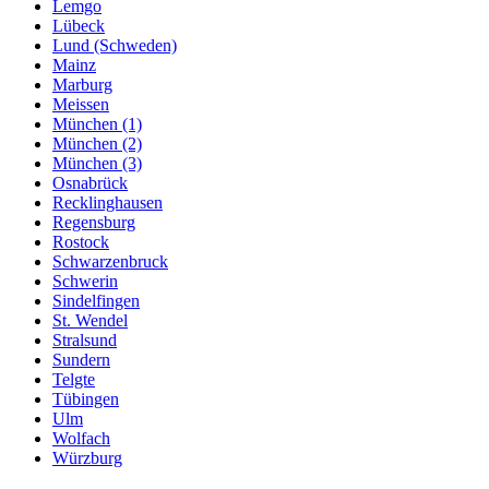
Lemgo
Lübeck
Lund (Schweden)
Mainz
Marburg
Meissen
München (1)
München (2)
München (3)
Osnabrück
Recklinghausen
Regensburg
Rostock
Schwarzenbruck
Schwerin
Sindelfingen
St. Wendel
Stralsund
Sundern
Telgte
Tübingen
Ulm
Wolfach
Würzburg