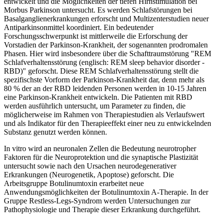
entwickelt und die Möglichkeiten der tiefen Hirnstimulation bei
Morbus Parkinson untersucht. Es werden Schlafstörungen bei
Basalganglienerkrankungen erforscht und Multizenterstudien neuer
Antiparkinsonmittel koordiniert. Ein bedeutender
Forschungsschwerpunkt ist mittlerweile die Erforschung der
Vorstadien der Parkinson-Krankheit, der sogenannten prodromalen
Phasen. Hier wird insbesondere über die Schafttraumstörung "REM
Schlafverhaltensstörung (englisch: REM sleep behavior disorder -
RBD)" geforscht. Diese REM Schlafverhaltensstörung stellt die
spezifischste Vorform der Parkinson-Krankheit dar, denn mehr als
80 % der an der RBD leidenden Personen werden in 10-15 Jahren
eine Parkinson-Krankheit entwickeln. Die Patienten mit RBD
werden ausführlich untersucht, um Parameter zu finden, die
möglicherweise im Rahmen von Therapiestudien als Verlaufswert
und als Indikator für den Therapieeffekt einer neu zu entwickelnden
Substanz genutzt werden können.
In vitro wird an neuronalen Zellen die Bedeutung neurotropher
Faktoren für die Neuroprotektion und die synaptische Plastizität
untersucht sowie nach den Ursachen neurodegenerativer
Erkrankungen (Neurogenetik, Apoptose) geforscht. Die
Arbeitsgruppe Botulinumtoxin erarbeitet neue
Anwendungsmöglichkeiten der Botulinumtoxin A-Therapie. In der
Gruppe Restless-Legs-Syndrom werden Untersuchungen zur
Pathophysiologie und Therapie dieser Erkrankung durchgeführt.