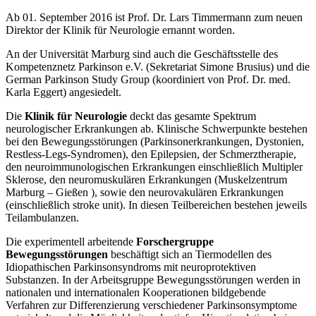
Ab 01. September 2016 ist Prof. Dr. Lars Timmermann zum neuen
Direktor der Klinik für Neurologie ernannt worden.
An der Universität Marburg sind auch die Geschäftsstelle des
Kompetenznetz Parkinson e.V. (Sekretariat Simone Brusius) und die
German Parkinson Study Group (koordiniert von Prof. Dr. med.
Karla Eggert) angesiedelt.
Die
Klinik für Neurologie
deckt das gesamte Spektrum
neurologischer Erkrankungen ab. Klinische Schwerpunkte bestehen
bei den Bewegungsstörungen (Parkinsonerkrankungen, Dystonien,
Restless-Legs-Syndromen), den Epilepsien, der Schmerztherapie,
den neuroimmunologischen Erkrankungen einschließlich Multipler
Sklerose, den neuromuskulären Erkrankungen (Muskelzentrum
Marburg – Gießen ), sowie den neurovakulären Erkrankungen
(einschließlich stroke unit). In diesen Teilbereichen bestehen jeweils
Teilambulanzen.
Die experimentell arbeitende
Forschergruppe
Bewegungsstörungen
beschäftigt sich an Tiermodellen des
Idiopathischen Parkinsonsyndroms mit neuroprotektiven
Substanzen. In der Arbeitsgruppe Bewegungsstörungen werden in
nationalen und internationalen Kooperationen bildgebende
Verfahren zur Differenzierung verschiedener Parkinsonsymptome