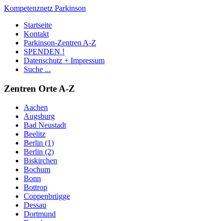
Kompetenznetz Parkinson
Startseite
Kontakt
Parkinson-Zentren A-Z
SPENDEN !
Datenschutz + Impressum
Suche ...
Zentren Orte A-Z
Aachen
Augsburg
Bad Neustadt
Beelitz
Berlin (1)
Berlin (2)
Biskirchen
Bochum
Bonn
Bottrop
Coppenbrügge
Dessau
Dortmund