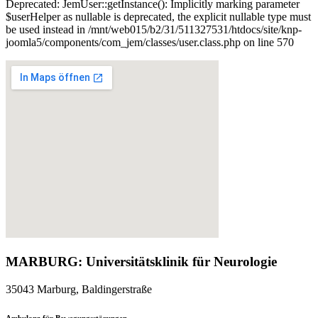
Deprecated: JemUser::getInstance(): Implicitly marking parameter
$userHelper as nullable is deprecated, the explicit nullable type must
be used instead in /mnt/web015/b2/31/511327531/htdocs/site/knp-
joomla5/components/com_jem/classes/user.class.php on line 570
MARBURG: Universitätsklinik für Neurologie
35043 Marburg, Baldingerstraße
Ambulanz für Bewegungsstörungen