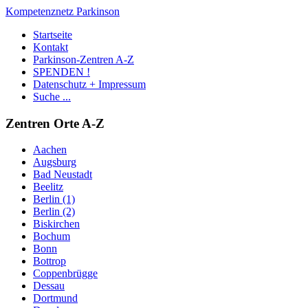
Kompetenznetz Parkinson
Startseite
Kontakt
Parkinson-Zentren A-Z
SPENDEN !
Datenschutz + Impressum
Suche ...
Zentren Orte A-Z
Aachen
Augsburg
Bad Neustadt
Beelitz
Berlin (1)
Berlin (2)
Biskirchen
Bochum
Bonn
Bottrop
Coppenbrügge
Dessau
Dortmund