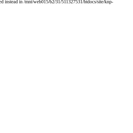
used instead in /mnt/web015/b2/31/511327531/htdocs/site/knp-