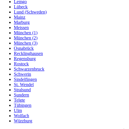
Lemgo
Lübeck
Lund (Schweden)
Mainz
Marburg
Meissen
München (1)
München (2)
München (3)
Osnabrück
Recklinghausen
Regensburg
Rostock
Schwarzenbruck
Schwerin
Sindelfingen
St. Wendel
Stralsund
Sundern
Telgte
Tübingen
Ulm
Wolfach
Würzburg