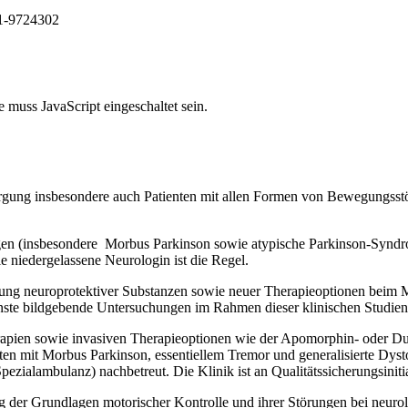
41-9724302
 muss JavaScript eingeschaltet sein.
orgung insbesondere auch Patienten mit allen Formen von Bewegungsstö
en (insbesondere Morbus Parkinson sowie atypische Parkinson-Syndro
 niedergelassene Neurologin ist die Regel.
ung neuroprotektiver Substanzen sowie neuer Therapieoptionen beim 
te bildgebende Untersuchungen im Rahmen dieser klinischen Studien e
erapien sowie invasiven Therapieoptionen wie der Apomorphin- oder
nten mit Morbus Parkinson, essentiellem Tremor und generalisierte Dysto
zialambulanz) nachbetreut. Die Klinik ist an Qualitätssicherungsinitiat
g der Grundlagen motorischer Kontrolle und ihrer Störungen bei neur