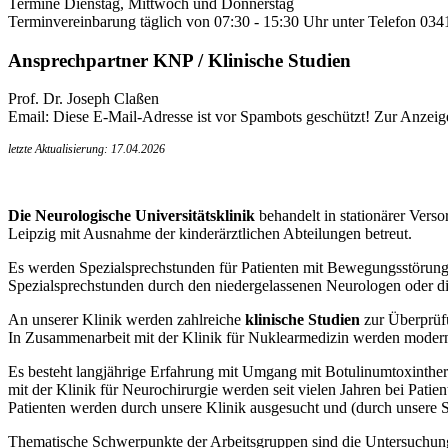
Termine Dienstag, Mittwoch und Donnerstag
Terminvereinbarung täglich von 07:30 - 15:30 Uhr unter Telefon 03
Ansprechpartner KNP / Klinische Studien
Prof. Dr. Joseph Claßen
Email:
Diese E-Mail-Adresse ist vor Spambots geschützt! Zur Anzeige
letzte Aktualisierung: 17.04.2026
Die Neurologische Universitätsklinik
behandelt in stationärer Vers
Leipzig mit Ausnahme der kinderärztlichen Abteilungen betreut.
Es werden Spezialsprechstunden für Patienten mit Bewegungsstörung
Spezialsprechstunden durch den niedergelassenen Neurologen oder die
An unserer Klinik werden zahlreiche
klinische Studien
zur Überprüf
In Zusammenarbeit mit der Klinik für Nuklearmedizin werden moderns
Es besteht langjährige Erfahrung mit Umgang mit Botulinumtoxinth
mit der Klinik für Neurochirurgie werden seit vielen Jahren bei Patie
Patienten werden durch unsere Klinik ausgesucht und (durch unsere Spe
Thematische Schwerpunkte der Arbeitsgruppen sind die Untersuchun