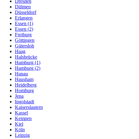
Dresden
Dülmen
Düsseldorf
Erlangen
Essen (1)
Essen (2)
Freiburg
Göttingen
Gütersloh
Haag
Halsbrücke
Hamburg (1)
Hamburg (2)
Hanau
Hausham
Heidelberg
Homburg
Jena
Ingolstadt
Kaiserslautern
Kassel
Kempen
Kiel
Köln
Leipzig