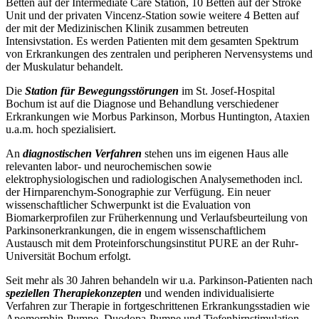
Betten auf der Intermediate Care Station, 10 Betten auf der Stroke
Unit und der privaten Vincenz-Station sowie weitere 4 Betten auf
der mit der Medizinischen Klinik zusammen betreuten
Intensivstation. Es werden Patienten mit dem gesamten Spektrum
von Erkrankungen des zentralen und peripheren Nervensystems und
der Muskulatur behandelt.
Die
Station für Bewegungsstörungen
im St. Josef-Hospital
Bochum ist auf die Diagnose und Behandlung verschiedener
Erkrankungen wie Morbus Parkinson, Morbus Huntington, Ataxien
u.a.m. hoch spezialisiert.
An
diagnostischen Verfahren
stehen uns im eigenen Haus alle
relevanten labor- und neurochemischen sowie
elektrophysiologischen und radiologischen Analysemethoden incl.
der Hirnparenchym-Sonographie zur Verfügung. Ein neuer
wissenschaftlicher Schwerpunkt ist die Evaluation von
Biomarkerprofilen zur Früherkennung und Verlaufsbeurteilung von
Parkinsonerkrankungen, die in engem wissenschaftlichem
Austausch mit dem Proteinforschungsinstitut PURE an der Ruhr-
Universität Bochum erfolgt.
Seit mehr als 30 Jahren behandeln wir u.a. Parkinson-Patienten nach
speziellen Therapiekonzepten
und wenden individualisierte
Verfahren zur Therapie in fortgeschrittenen Erkrankungsstadien wie
Apomorphin-Pumpe, Duodopa-Pumpe und Tiefenhirnstimulation