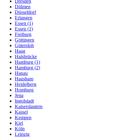
Dresden
Dülmen
Düsseldorf
Erlangen
Essen (1)
Essen (2)
Freiburg
Göttingen
Gütersloh
Haag
Halsbrücke
Hamburg (1)
Hamburg (2)
Hanau
Hausham
Heidelberg
Homburg
Jena
Ingolstadt
Kaiserslautern
Kassel
Kempen
Kiel
Köln
Leipzig