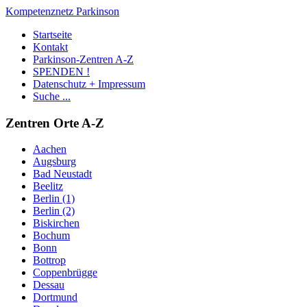
Kompetenznetz Parkinson
Startseite
Kontakt
Parkinson-Zentren A-Z
SPENDEN !
Datenschutz + Impressum
Suche ...
Zentren Orte A-Z
Aachen
Augsburg
Bad Neustadt
Beelitz
Berlin (1)
Berlin (2)
Biskirchen
Bochum
Bonn
Bottrop
Coppenbrügge
Dessau
Dortmund