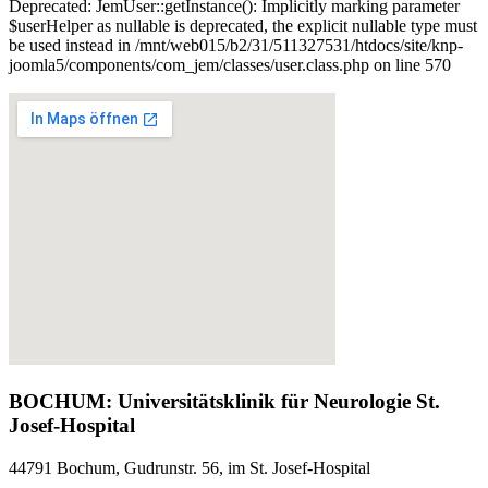
Deprecated: JemUser::getInstance(): Implicitly marking parameter
$userHelper as nullable is deprecated, the explicit nullable type must
be used instead in /mnt/web015/b2/31/511327531/htdocs/site/knp-
joomla5/components/com_jem/classes/user.class.php on line 570
BOCHUM: Universitätsklinik für Neurologie St.
Josef-Hospital
44791 Bochum, Gudrunstr. 56, im St. Josef-Hospital