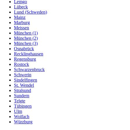
Lemgo
Lübeck
Lund (Schweden)
Mainz
Marburg
Meissen
München (1)
München (2)
München (3)
Osnabrück
Recklinghausen
Regensburg
Rostock
Schwarzenbruck
Schwerin
Sindelfingen
St. Wendel
Stralsund
Sundern
Telgte
Tübingen
Ulm
Wolfach
Würzburg