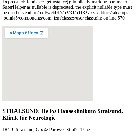
Deprecated: JemUser::getInstance(): Implicitly marking parameter
$userHelper as nullable is deprecated, the explicit nullable type must
be used instead in /mnt/web015/b2/31/511327531/htdocs/site/knp-
joomla5/components/com_jem/classes/user.class.php on line 570
STRALSUND: Helios Hanseklinikum Stralsund,
Klinik für Neurologie
18410 Stralsund, Große Parower Straße 47-53