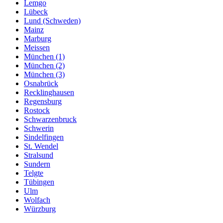
Lemgo
Lübeck
Lund (Schweden)
Mainz
Marburg
Meissen
München (1)
München (2)
München (3)
Osnabrück
Recklinghausen
Regensburg
Rostock
Schwarzenbruck
Schwerin
Sindelfingen
St. Wendel
Stralsund
Sundern
Telgte
Tübingen
Ulm
Wolfach
Würzburg