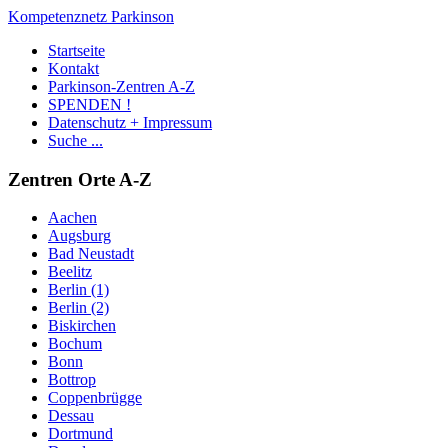
Kompetenznetz Parkinson
Startseite
Kontakt
Parkinson-Zentren A-Z
SPENDEN !
Datenschutz + Impressum
Suche ...
Zentren Orte A-Z
Aachen
Augsburg
Bad Neustadt
Beelitz
Berlin (1)
Berlin (2)
Biskirchen
Bochum
Bonn
Bottrop
Coppenbrügge
Dessau
Dortmund