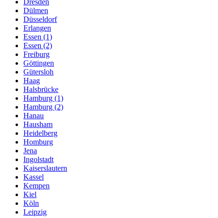
Dresden
Dülmen
Düsseldorf
Erlangen
Essen (1)
Essen (2)
Freiburg
Göttingen
Gütersloh
Haag
Halsbrücke
Hamburg (1)
Hamburg (2)
Hanau
Hausham
Heidelberg
Homburg
Jena
Ingolstadt
Kaiserslautern
Kassel
Kempen
Kiel
Köln
Leipzig