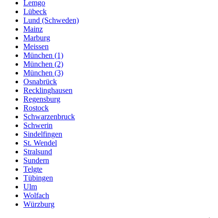
Lemgo
Lübeck
Lund (Schweden)
Mainz
Marburg
Meissen
München (1)
München (2)
München (3)
Osnabrück
Recklinghausen
Regensburg
Rostock
Schwarzenbruck
Schwerin
Sindelfingen
St. Wendel
Stralsund
Sundern
Telgte
Tübingen
Ulm
Wolfach
Würzburg