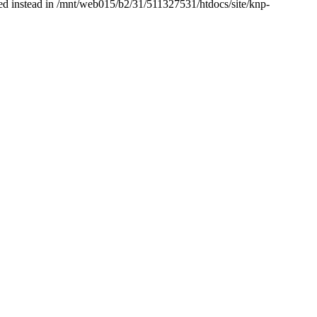
used instead in /mnt/web015/b2/31/511327531/htdocs/site/knp-