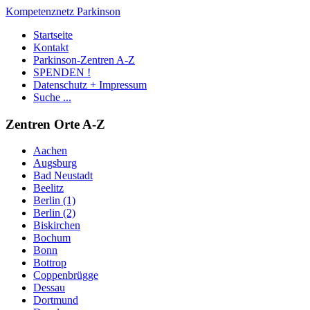
Kompetenznetz Parkinson
Startseite
Kontakt
Parkinson-Zentren A-Z
SPENDEN !
Datenschutz + Impressum
Suche ...
Zentren Orte A-Z
Aachen
Augsburg
Bad Neustadt
Beelitz
Berlin (1)
Berlin (2)
Biskirchen
Bochum
Bonn
Bottrop
Coppenbrügge
Dessau
Dortmund