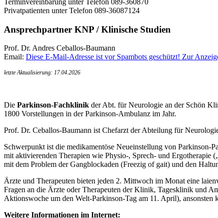
Terminvereinbarung unter Telefon 089-360870
Privatpatienten unter Telefon 089-36087124
Ansprechpartner KNP / Klinische Studien
Prof. Dr. Andres Ceballos-Baumann
Email:
Diese E-Mail-Adresse ist vor Spambots geschützt! Zur Anzeige
letzte Aktualisierung: 17.04.2026
Die
Parkinson-Fachklinik
der Abt. für Neurologie an der Schön Kl
1800 Vorstellungen in der Parkinson-Ambulanz im Jahr.
Prof. Dr. Ceballos-Baumann ist Chefarzt der Abteilung für Neurologi
Schwerpunkt ist die medikamentöse Neueinstellung von Parkinson-Pa
mit aktivierenden Therapien wie Physio-, Sprech- und Ergotherapie 
mit dem Problem der Gangblockaden (Freezig of gait) und den Halt
Ärzte und Therapeuten bieten jeden 2. Mittwoch im Monat eine laienve
Fragen an die Ärzte oder Therapeuten der Klinik, Tagesklinik und Am
Aktionswoche um den Welt-Parkinson-Tag am 11. April), ansonsten k
Weitere Informationen im Internet: