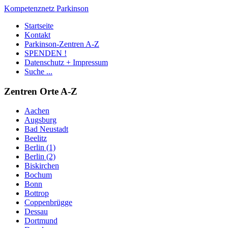
Kompetenznetz Parkinson
Startseite
Kontakt
Parkinson-Zentren A-Z
SPENDEN !
Datenschutz + Impressum
Suche ...
Zentren Orte A-Z
Aachen
Augsburg
Bad Neustadt
Beelitz
Berlin (1)
Berlin (2)
Biskirchen
Bochum
Bonn
Bottrop
Coppenbrügge
Dessau
Dortmund