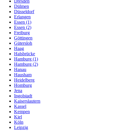
Dresden
Dülmen
Düsseldorf
Erlangen
Essen (1)
Essen (2)
Freiburg
Göttingen
Gütersloh
Haag
Halsbrücke
Hamburg (1)
Hamburg (2)
Hanau
Hausham
Heidelberg
Homburg
Jena
Ingolstadt
Kaiserslautern
Kassel
Kempen
Kiel
Köln
Leipzig