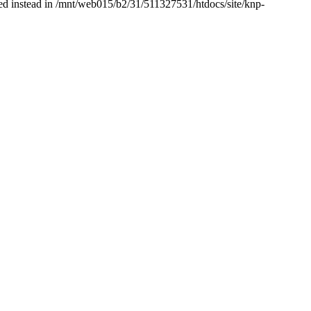
used instead in /mnt/web015/b2/31/511327531/htdocs/site/knp-