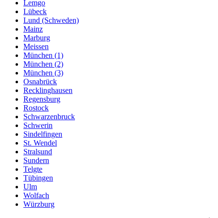
Lemgo
Lübeck
Lund (Schweden)
Mainz
Marburg
Meissen
München (1)
München (2)
München (3)
Osnabrück
Recklinghausen
Regensburg
Rostock
Schwarzenbruck
Schwerin
Sindelfingen
St. Wendel
Stralsund
Sundern
Telgte
Tübingen
Ulm
Wolfach
Würzburg