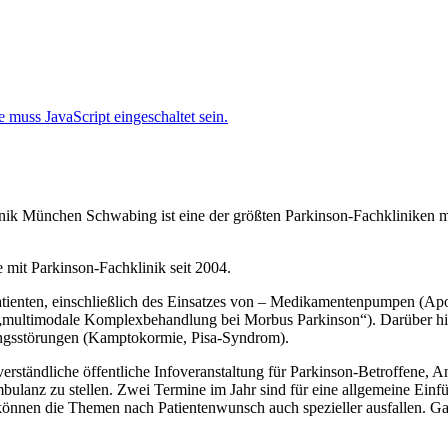
 muss JavaScript eingeschaltet sein.
inik München Schwabing ist eine der größten Parkinson-Fachkliniken m
e mit Parkinson-Fachklinik seit 2004.
tienten, einschließlich des Einsatzes von – Medikamentenpumpen (Ap
(„multimodale Komplexbehandlung bei Morbus Parkinson“). Darüber hin
ungsstörungen (Kamptokormie, Pisa-Syndrom).
rständliche öffentliche Infoveranstaltung für Parkinson-Betroffene, An
bulanz zu stellen. Zwei Termine im Jahr sind für eine allgemeine Einf
önnen die Themen nach Patientenwunsch auch spezieller ausfallen. Gan