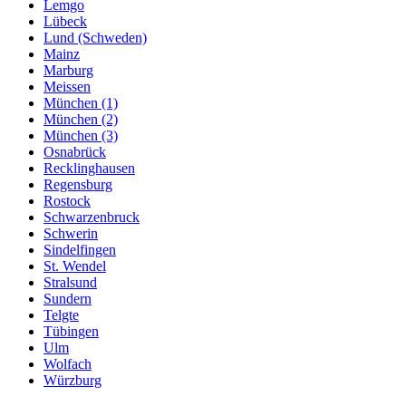
Lemgo
Lübeck
Lund (Schweden)
Mainz
Marburg
Meissen
München (1)
München (2)
München (3)
Osnabrück
Recklinghausen
Regensburg
Rostock
Schwarzenbruck
Schwerin
Sindelfingen
St. Wendel
Stralsund
Sundern
Telgte
Tübingen
Ulm
Wolfach
Würzburg