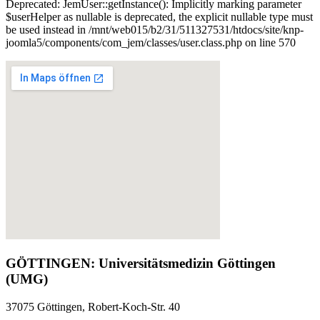
Deprecated: JemUser::getInstance(): Implicitly marking parameter
$userHelper as nullable is deprecated, the explicit nullable type must
be used instead in /mnt/web015/b2/31/511327531/htdocs/site/knp-
joomla5/components/com_jem/classes/user.class.php on line 570
GÖTTINGEN: Universitätsmedizin Göttingen
(UMG)
37075 Göttingen, Robert-Koch-Str. 40