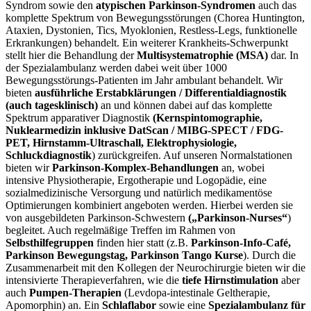
Syndrom sowie den
atypischen Parkinson-Syndromen
auch das
komplette Spektrum von Bewegungsstörungen (Chorea Huntington,
Ataxien, Dystonien, Tics, Myoklonien, Restless-Legs, funktionelle
Erkrankungen) behandelt. Ein weiterer Krankheits-Schwerpunkt
stellt hier die Behandlung der
Multisystematrophie (MSA)
dar. In
der Spezialambulanz werden dabei weit über 1000
Bewegungsstörungs-Patienten im Jahr ambulant behandelt. Wir
bieten
ausführliche Erstabklärungen / Differentialdiagnostik
(auch tagesklinisch)
an und können dabei auf das komplette
Spektrum apparativer Diagnostik
(Kernspintomographie,
Nuklearmedizin inklusive DatScan / MIBG-SPECT / FDG-
PET, Hirnstamm-Ultraschall, Elektrophysiologie,
Schluckdiagnostik
) zurückgreifen. Auf unseren Normalstationen
bieten wir
Parkinson-Komplex-Behandlungen
an, wobei
intensive Physiotherapie, Ergotherapie und Logopädie, eine
sozialmedizinische Versorgung und natürlich medikamentöse
Optimierungen kombiniert angeboten werden. Hierbei werden sie
von ausgebildeten Parkinson-Schwestern
(„Parkinson-Nurses“
)
begleitet. Auch regelmäßige Treffen im Rahmen von
Selbsthilfegruppen
finden hier statt (z.B.
Parkinson-Info-Café,
Parkinson Bewegungstag, Parkinson Tango Kurse
). Durch die
Zusammenarbeit mit den Kollegen der Neurochirurgie bieten wir die
intensivierte Therapieverfahren, wie die
tiefe Hirnstimulation
aber
auch
Pumpen-Therapien
(Levdopa-intestinale Geltherapie,
Apomorphin) an. Ein
Schlaflabor
sowie eine
Spezialambulanz für