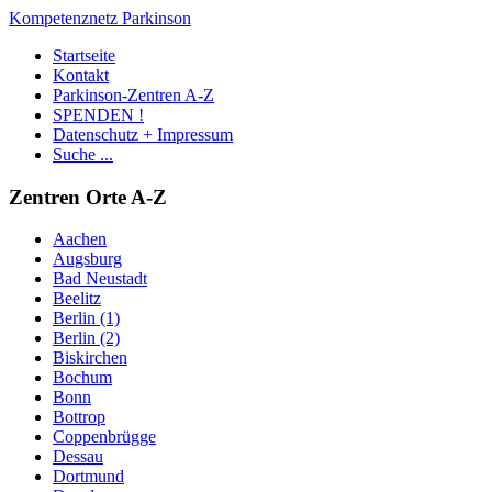
Kompetenznetz Parkinson
Startseite
Kontakt
Parkinson-Zentren A-Z
SPENDEN !
Datenschutz + Impressum
Suche ...
Zentren Orte A-Z
Aachen
Augsburg
Bad Neustadt
Beelitz
Berlin (1)
Berlin (2)
Biskirchen
Bochum
Bonn
Bottrop
Coppenbrügge
Dessau
Dortmund