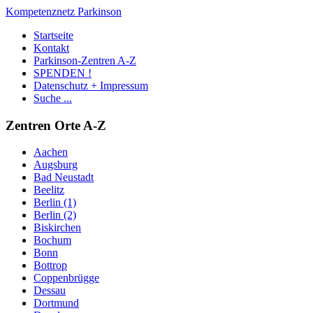
Kompetenznetz Parkinson
Startseite
Kontakt
Parkinson-Zentren A-Z
SPENDEN !
Datenschutz + Impressum
Suche ...
Zentren Orte A-Z
Aachen
Augsburg
Bad Neustadt
Beelitz
Berlin (1)
Berlin (2)
Biskirchen
Bochum
Bonn
Bottrop
Coppenbrügge
Dessau
Dortmund