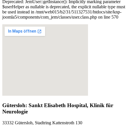
Deprecated: JemUser::getInstance(): Implicitly marking parameter
$userHelper as nullable is deprecated, the explicit nullable type must
be used instead in /mnt/web015/b2/31/511327531/htdocs/site/knp-
joomla5/components/com_jem/classes/user.class.php on line 570
Gütersloh: Sankt Elisabeth Hospital, Klinik für
Neurologie
33332 Gütersloh, Stadtring Kattenstroth 130