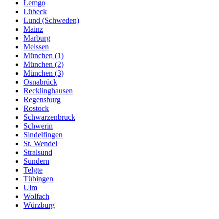
Lemgo
Lübeck
Lund (Schweden)
Mainz
Marburg
Meissen
München (1)
München (2)
München (3)
Osnabrück
Recklinghausen
Regensburg
Rostock
Schwarzenbruck
Schwerin
Sindelfingen
St. Wendel
Stralsund
Sundern
Telgte
Tübingen
Ulm
Wolfach
Würzburg