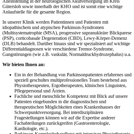
Alleinstellung in der neurologischen Akutversorgung im Kreis
Gütersloh sowie innerhalb der KHO und ist somit eine wichtige
Anlaufstelle für die gesamte Region.
In unserer Klinik werden Patientinnen und Patienten mit
idiopathischem und atypischen Parkinson-Syndromen
(Multisystematrophie (MSA), progressive supranukleäre Blickparese
(PSP), corticobasale Degeneration (CBD), Lewy-Körper-Demenz
(DLB) behandelt. Darüber hinaus sind wir spezialisiert auf wichtige
Differentialdiagnosen wie verschiedene Tremor-Syndrome,
Gangstörungen (wie z.B. vaskulär, Normaldruckhydrozephalus) u.a.
Wir bieten Ihnen an:
Ein in der Behandlung von Parkinsonpatienten erfahrenes und
speziell geschultes multiprofessionelles Team bestehend aus
Physiotherapeuten, Ergotherapeuten, klinischen Linguisten,
Pflegepersonal und Ärzten.
Fachliche und menschliche Kompetenz mit Blick auf unsere
Patienten eingebunden in die diagnostischen und
therapeutischen Möglichkeiten eines Krankenhauses der
Schwerpunktversorgung. Bei interdisziplinären
Fragestellungen können wir auf die Expertise anderer
Fachabteilungen zurückgreifen (Gastroenterologie,
Kardiologie, etc.).
Parkinson-Komplexbehandlung mit intensiver Physiotherapie,