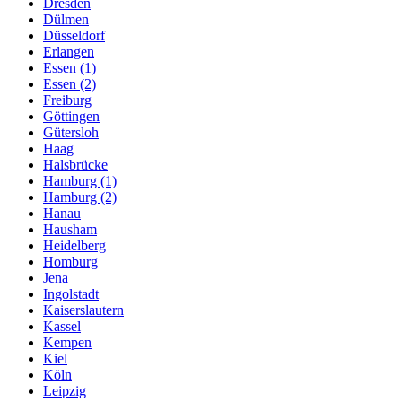
Dresden
Dülmen
Düsseldorf
Erlangen
Essen (1)
Essen (2)
Freiburg
Göttingen
Gütersloh
Haag
Halsbrücke
Hamburg (1)
Hamburg (2)
Hanau
Hausham
Heidelberg
Homburg
Jena
Ingolstadt
Kaiserslautern
Kassel
Kempen
Kiel
Köln
Leipzig