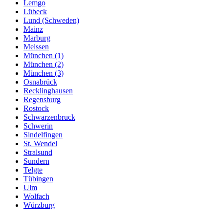
Lemgo
Lübeck
Lund (Schweden)
Mainz
Marburg
Meissen
München (1)
München (2)
München (3)
Osnabrück
Recklinghausen
Regensburg
Rostock
Schwarzenbruck
Schwerin
Sindelfingen
St. Wendel
Stralsund
Sundern
Telgte
Tübingen
Ulm
Wolfach
Würzburg