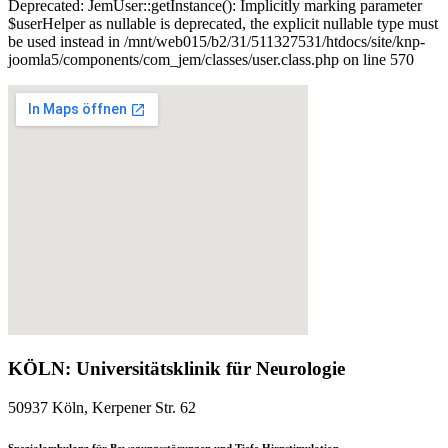
Deprecated: JemUser::getInstance(): Implicitly marking parameter
$userHelper as nullable is deprecated, the explicit nullable type must
be used instead in /mnt/web015/b2/31/511327531/htdocs/site/knp-
joomla5/components/com_jem/classes/user.class.php on line 570
KÖLN: Universitätsklinik für Neurologie
50937 Köln, Kerpener Str. 62
Spezialambulanz für Bewegungsstörungen und Tiefe Hirnstimulation