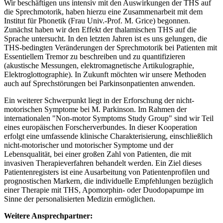
Wir beschäftigen uns intensiv mit den Auswirkungen der THS auf
die Sprechmotorik, haben hierzu eine Zusammenarbeit mit dem
Institut für Phonetik (Frau Univ.-Prof. M. Grice) begonnen.
Zunächst haben wir den Effekt der thalamischen THS auf die
Sprache untersucht. In den letzten Jahren ist es uns gelungen, die
THS-bedingten Veränderungen der Sprechmotorik bei Patienten mit
Essentiellem Tremor zu beschreiben und zu quantifizieren
(akustische Messungen, elektromagnetische Artikulographie,
Elektroglottographie). In Zukunft möchten wir unsere Methoden
auch auf Sprechstörungen bei Parkinsonpatienten anwenden.
Ein weiterer Schwerpunkt liegt in der Erforschung der nicht-
motorischen Symptome bei M. Parkinson. Im Rahmen der
internationalen "Non-motor Symptoms Study Group" sind wir Teil
eines europäischen Forscherverbundes. In dieser Kooperation
erfolgt eine umfassende klinische Charakterisierung, einschließlich
nicht-motorischer und motorischer Symptome und der
Lebensqualität, bei einer großen Zahl von Patienten, die mit
invasiven Therapieverfahren behandelt werden. Ein Ziel dieses
Patientenregisters ist eine Ausarbeitung von Patientenprofilen und
prognostischen Markern, die individuelle Empfehlungen bezüglich
einer Therapie mit THS, Apomorphin- oder Duodopapumpe im
Sinne der personalisierten Medizin ermöglichen.
Weitere Ansprechpartner: