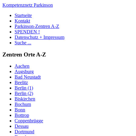
Kompetenznetz Parkinson
Startseite
Kontakt
Parkinson-Zentren A-Z
SPENDEN !
Datenschutz + Impressum
Suche ...
Zentren Orte A-Z
Aachen
Augsburg
Bad Neustadt
Beelitz
Berlin (1)
Berlin (2)
Biskirchen
Bochum
Bonn
Bottrop
Coppenbrügge
Dessau
Dortmund