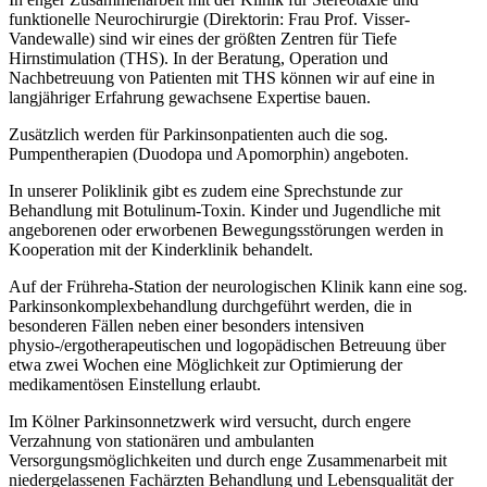
funktionelle Neurochirurgie (Direktorin: Frau Prof. Visser-
Vandewalle) sind wir eines der größten Zentren für Tiefe
Hirnstimulation (THS). In der Beratung, Operation und
Nachbetreuung von Patienten mit THS können wir auf eine in
langjähriger Erfahrung gewachsene Expertise bauen.
Zusätzlich werden für Parkinsonpatienten auch die sog.
Pumpentherapien (Duodopa und Apomorphin) angeboten.
In unserer Poliklinik gibt es zudem eine Sprechstunde zur
Behandlung mit Botulinum-Toxin. Kinder und Jugendliche mit
angeborenen oder erworbenen Bewegungsstörungen werden in
Kooperation mit der Kinderklinik behandelt.
Auf der Frühreha-Station der neurologischen Klinik kann eine sog.
Parkinsonkomplexbehandlung durchgeführt werden, die in
besonderen Fällen neben einer besonders intensiven
physio-/ergotherapeutischen und logopädischen Betreuung über
etwa zwei Wochen eine Möglichkeit zur Optimierung der
medikamentösen Einstellung erlaubt.
Im Kölner Parkinsonnetzwerk wird versucht, durch engere
Verzahnung von stationären und ambulanten
Versorgungsmöglichkeiten und durch enge Zusammenarbeit mit
niedergelassenen Fachärzten Behandlung und Lebensqualität der