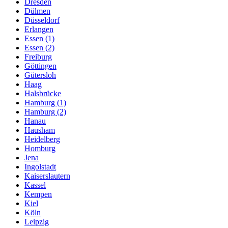
Dresden
Dülmen
Düsseldorf
Erlangen
Essen (1)
Essen (2)
Freiburg
Göttingen
Gütersloh
Haag
Halsbrücke
Hamburg (1)
Hamburg (2)
Hanau
Hausham
Heidelberg
Homburg
Jena
Ingolstadt
Kaiserslautern
Kassel
Kempen
Kiel
Köln
Leipzig