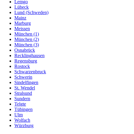
Lemgo
Lübeck
Lund (Schweden)
Mainz
Marburg
Meissen
München (1)
München (2)
München (3)
Osnabrück
Recklinghausen
Regensburg
Rostock
Schwarzenbruck
Schwerin
Sindelfingen
St. Wendel
Stralsund
Sundern
Telgte
Tübingen
Ulm
Wolfach
Würzburg