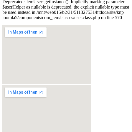
Deprecated: JemUser::getInstance(): Implicitly marking parameter
$userHelper as nullable is deprecated, the explicit nullable type must
be used instead in /mnt/web015/b2/31/511327531/htdocs/site/knp-
joomla5/components/com_jem/classes/user.class.php on line 570