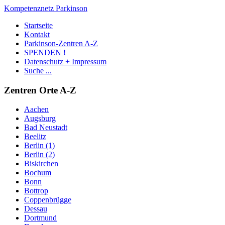
Kompetenznetz Parkinson
Startseite
Kontakt
Parkinson-Zentren A-Z
SPENDEN !
Datenschutz + Impressum
Suche ...
Zentren Orte A-Z
Aachen
Augsburg
Bad Neustadt
Beelitz
Berlin (1)
Berlin (2)
Biskirchen
Bochum
Bonn
Bottrop
Coppenbrügge
Dessau
Dortmund