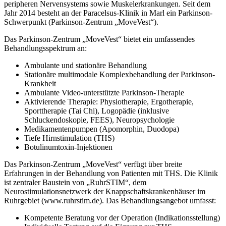
peripheren Nervensystems sowie Muskelerkrankungen. Seit dem
Jahr 2014 besteht an der Paracelsus-Klinik in Marl ein Parkinson-
Schwerpunkt (Parkinson-Zentrum „MoveVest“).
Das Parkinson-Zentrum „MoveVest“ bietet ein umfassendes
Behandlungsspektrum an:
Ambulante und stationäre Behandlung
Stationäre multimodale Komplexbehandlung der Parkinson-
Krankheit
Ambulante Video-unterstützte Parkinson-Therapie
Aktivierende Therapie: Physiotherapie, Ergotherapie,
Sporttherapie (Tai Chi), Logopädie (inklusive
Schluckendoskopie, FEES), Neuropsychologie
Medikamentenpumpen (Apomorphin, Duodopa)
Tiefe Hirnstimulation (THS)
Botulinumtoxin-Injektionen
Das Parkinson-Zentrum „MoveVest“ verfügt über breite
Erfahrungen in der Behandlung von Patienten mit THS. Die Klinik
ist zentraler Baustein von „RuhrSTIM“, dem
Neurostimulationsnetzwerk der Knappschaftskrankenhäuser im
Ruhrgebiet (www.ruhrstim.de). Das Behandlungsangebot umfasst:
Kompetente Beratung vor der Operation (Indikationsstellung)