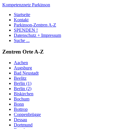
Kompetenznetz Parkinson
Startseite
Kontakt
Parkinson-Zentren A-Z
SPENDEN !
Datenschutz + Impressum
Suche ...
Zentren Orte A-Z
Aachen
Augsburg
Bad Neustadt
Beelitz
Berlin (1)
Berlin (2)
Biskirchen
Bochum
Bonn
Bottrop
Coppenbrügge
Dessau
Dortmund