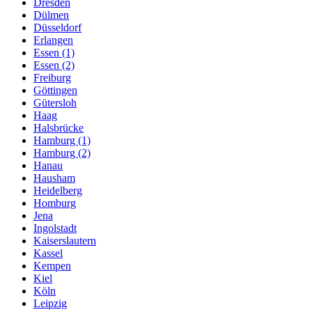
Dresden
Dülmen
Düsseldorf
Erlangen
Essen (1)
Essen (2)
Freiburg
Göttingen
Gütersloh
Haag
Halsbrücke
Hamburg (1)
Hamburg (2)
Hanau
Hausham
Heidelberg
Homburg
Jena
Ingolstadt
Kaiserslautern
Kassel
Kempen
Kiel
Köln
Leipzig