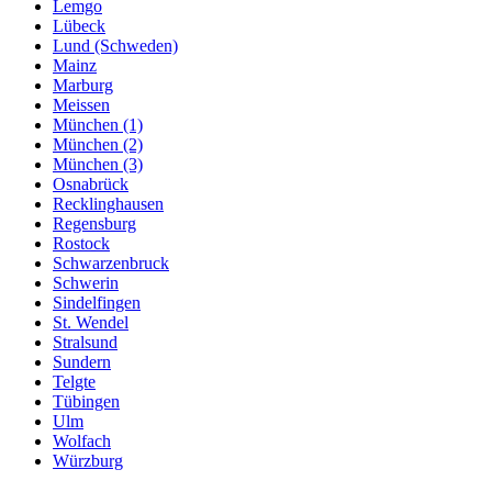
Lemgo
Lübeck
Lund (Schweden)
Mainz
Marburg
Meissen
München (1)
München (2)
München (3)
Osnabrück
Recklinghausen
Regensburg
Rostock
Schwarzenbruck
Schwerin
Sindelfingen
St. Wendel
Stralsund
Sundern
Telgte
Tübingen
Ulm
Wolfach
Würzburg