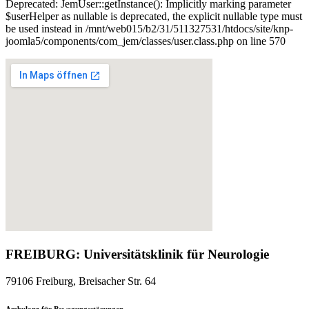
Deprecated: JemUser::getInstance(): Implicitly marking parameter
$userHelper as nullable is deprecated, the explicit nullable type must
be used instead in /mnt/web015/b2/31/511327531/htdocs/site/knp-
joomla5/components/com_jem/classes/user.class.php on line 570
FREIBURG: Universitätsklinik für Neurologie
79106 Freiburg, Breisacher Str. 64
Ambulanz für Bewegungsstörungen